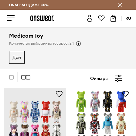
FINAL SALE! ДАЖЕ -50%
Экономь с Answear Club
RU
Medicom Toy
Количество выбранных товаров: 24
дом
Фильтры