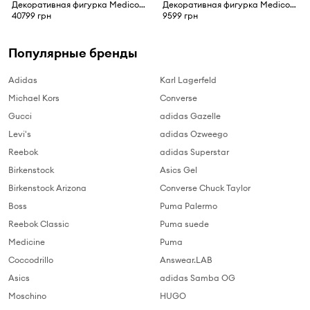
Декоративная фигурка Medicom Toy Be@rbrick Iyami 1000%
Декоративная фигурка Medicom Toy Be@rbrick Bunny (Toy Story 4) 100% & 400%
40799 грн
9599 грн
Популярные бренды
Adidas
Karl Lagerfeld
Michael Kors
Converse
Gucci
adidas Gazelle
Levi's
adidas Ozweego
Reebok
adidas Superstar
Birkenstock
Asics Gel
Birkenstock Arizona
Converse Chuck Taylor
Boss
Puma Palermo
Reebok Classic
Puma suede
Medicine
Puma
Coccodrillo
Answear.LAB
Asics
adidas Samba OG
Moschino
HUGO