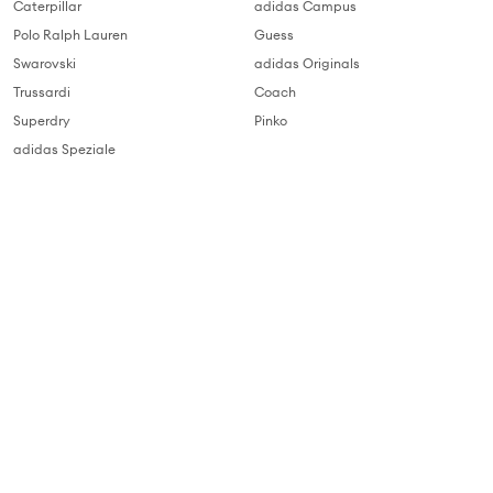
Caterpillar
adidas Campus
Polo Ralph Lauren
Guess
Swarovski
adidas Originals
Trussardi
Coach
Superdry
Pinko
adidas Speziale