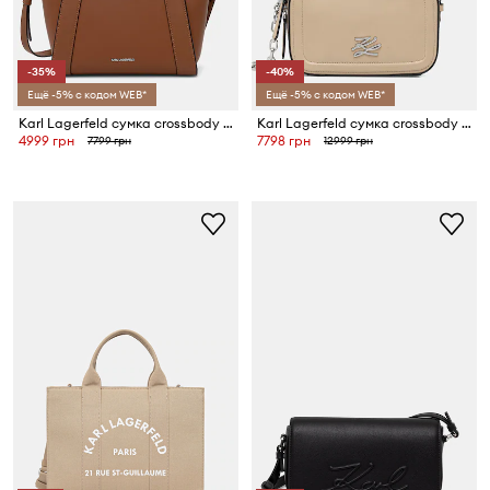
-35%
-40%
Ещё -5% с кодом WEB*
Ещё -5% с кодом WEB*
Karl Lagerfeld сумка crossbody женская из искусственной замши K/VILLE
Karl Lagerfeld сумка crossbody для женщин кожаная K/AUTOGRAPH
4999 грн
7798 грн
7799 грн
12999 грн