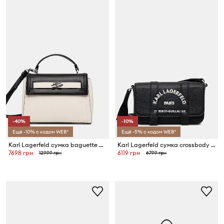
-40%
-10%
Ещё -10% с кодом WEB*
Ещё -5% с кодом WEB*
Karl Lagerfeld сумка baguette для женщин кожаная K/AUTOGRAPH
Karl Lagerfeld сумка crossbody для женщин из искусственной кожи K/RSG
7698 грн
6119 грн
12999 грн
6799 грн