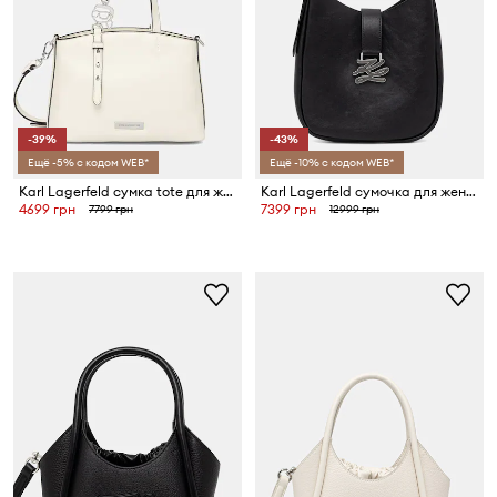
-39%
-43%
Ещё -5% с кодом WEB*
Ещё -10% с кодом WEB*
Karl Lagerfeld сумка tote для женщин из искусственной кожи IKON
Karl Lagerfeld сумочка для женщин из кожи K/AUTOGRAPH
4699 грн
7399 грн
7799 грн
12999 грн