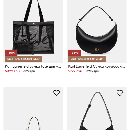
-30%
-38%
Ещё -10% с кодом WEB*
Ещё -10% с кодом WEB*
Karl Lagerfeld сумка tote для женщин K/SIGNATURE
Karl Lagerfeld Сумка круассан для женщин кожаная K/AUTOGRAPH
5399 грн
9199 грн
7799 грн
14999 грн