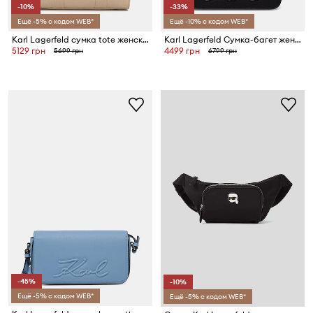
-10%
-33%
Ещё -5% с кодом WEB*
Ещё -10% с кодом WEB*
Karl Lagerfeld сумка tote женская хлопковая K/RSG
Karl Lagerfeld Сумка-багет женская из искусственной кожи K/VILLE
5129 грн
4499 грн
5699 грн
6799 грн
-45%
-10%
Ещё -5% с кодом WEB*
Ещё -5% с кодом WEB*