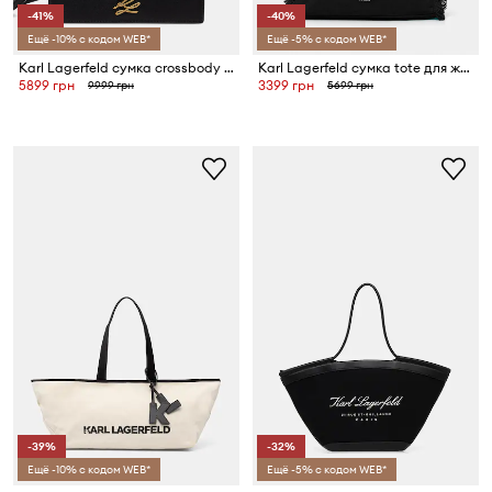
-41%
-40%
Ещё -10% с кодом WEB*
Ещё -5% с кодом WEB*
Karl Lagerfeld сумка crossbody для женщин K/AUTOGRAPH
Karl Lagerfeld сумка tote для женщин хлопковая K/RSG
5899 грн
3399 грн
9999 грн
5699 грн
-39%
-32%
Ещё -10% с кодом WEB*
Ещё -5% с кодом WEB*