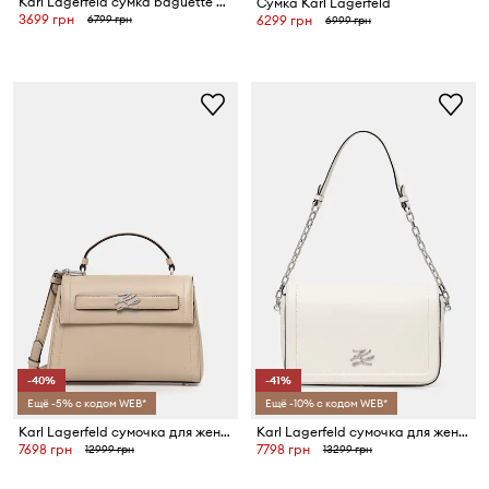
Karl Lagerfeld сумка baguette для женщин из искусственной кожи K/VILLE
Сумка Karl Lagerfeld
3699 грн
6799 грн
6299 грн
6999 грн
-40%
-41%
Ещё -5% с кодом WEB*
Ещё -10% с кодом WEB*
Karl Lagerfeld сумочка для женщин K/AUTOGRAPH
Karl Lagerfeld сумочка для женщин K/AUTOGRAPH
7698 грн
7798 грн
12999 грн
13299 грн