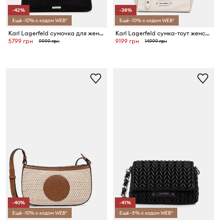
-42%
-38%
Ещё -10% с кодом WEB*
Ещё -10% с кодом WEB*
Karl Lagerfeld сумочка для женщин IKON
Karl Lagerfeld сумка-тоут женская кожаная K/EYELETS
5799 грн
9199 грн
9999 грн
14999 грн
-40%
-41%
Ещё -10% с кодом WEB*
Ещё -5% с кодом WEB*