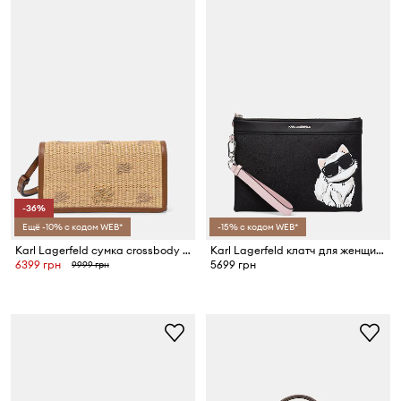
-36%
Ещё -10% с кодом WEB*
-15% с кодом WEB*
Karl Lagerfeld сумка crossbody для женщин из кожи K/AUTOGRAPH
Karl Lagerfeld клатч для женщин IKON
6399 грн
5699 грн
9999 грн