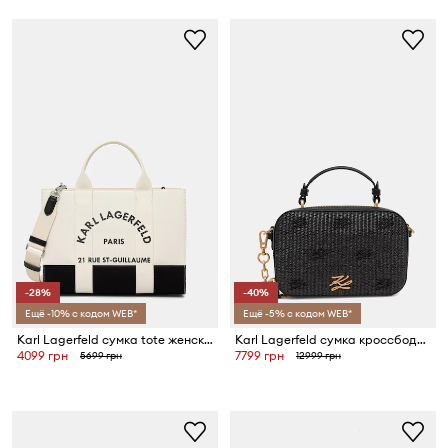
-28%
-40%
Ещё -10% с кодом WEB*
Ещё -5% с кодом WEB*
Karl Lagerfeld сумка tote женская хлопковая K/RSG
Karl Lagerfeld сумка кроссбоди женская K/AUTOGRAPH
4099 грн
7799 грн
5699 грн
12999 грн