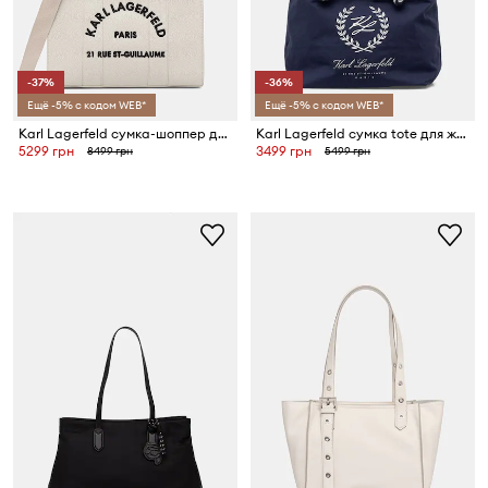
-37%
-36%
Ещё -5% с кодом WEB*
Ещё -5% с кодом WEB*
Karl Lagerfeld сумка-шоппер для женщин из искусственной кожи K/RSG MD
Karl Lagerfeld сумка tote для женщин из хлопка K/HOTEL
5299 грн
3499 грн
8499 грн
5499 грн