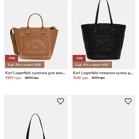
-10%
-10%
Ещё -5% с кодом WEB*
Ещё -5% с кодом WEB*
Karl Lagerfeld сумочка для женщин из замши
Karl Lagerfeld пляжная сумка для женщин плетеная K/AUTOGRAPH
9899 грн
7649 грн
10999 грн
8499 грн