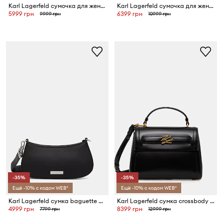
Karl Lagerfeld сумочка для женщин K/CIRCLE
Karl Lagerfeld сумочка для женщин из искусственной кожи K/WEAVE
5999 грн
6399 грн
9999 грн
10999 грн
-35%
-35%
Ещё -10% с кодом WEB*
Ещё -10% с кодом WEB*
Karl Lagerfeld сумка baguette для женщин из искусственной кожи IKON
Karl Lagerfeld сумка crossbody для женщин K/AUTOGRAPH
4999 грн
8399 грн
7799 грн
12999 грн