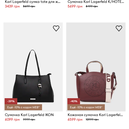
Karl Lagerfeld сумка tote для женщин K/ESSENTIAL
Сумочка Karl Lagerfeld K/HOTEL
3439 грн
5699 грн
5699 грн
8499 грн
-39%
-40%
Ещё -10% с кодом WEB*
Ещё -10% с кодом WEB*
Сумочка Karl Lagerfeld IKON
Кожаная сумочка Karl Lagerfeld K/CIRCLE
6099 грн
6599 грн
9999 грн
10999 грн