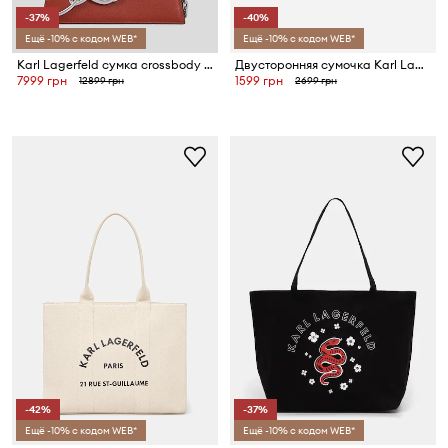
-37%
-40%
Ещё -10% с кодом WEB*
Ещё -10% с кодом WEB*
Karl Lagerfeld сумка crossbody для женщин из кожи K/SIGNATURE
Двусторонняя сумочка Karl Lagerfeld
7999 грн
1599 грн
12899 грн
2699 грн
-42%
-37%
Ещё -10% с кодом WEB*
Ещё -10% с кодом WEB*