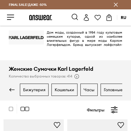
FINAL SALE! ДАЖЕ -50%
Экономь с Answear Club
RU
Дом моды, созданный в 1984 году культовым
немецким кутюрье, одной из наиболее
влиятельных фигур в мире моды Карлом
Лагерфельдом. Бренд выпускает лайфстайл-
коллекции прет-а-порте в стиле парижская эстетика и рок-шик. В
последние годы компания все активнее использует образ
эпатажного модельера как иконы мира моды – его имя как бренд,
его характерный образ, и даже его любимую кошку Шупетт.
Женские Сумочки Karl Lagerfeld
Количество выбранных товаров: 414
бижутерия
кошельки
часы
головные уб
Фильтры