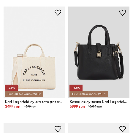
-23%
-43%
Ещё -10% с кодом WEB*
Ещё -10% с кодом WEB*
Karl Lagerfeld сумка tote для женщин из хлопка K/RSG
Кожаная сумочка Karl Lagerfeld K/AUTOGRAPH
3499 грн
5999 грн
4599 грн
10699 грн