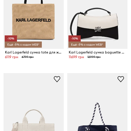
-10%
-10%
Ещё -5% с кодом WEB*
Ещё -5% с кодом WEB*
Karl Lagerfeld сумка tote для женщин плетеная K/ESSENTIAL
Karl Lagerfeld сумка baguette для женщин кожаная K/AUTOGRAPH
6119 грн
11699 грн
6799 грн
12999 грн