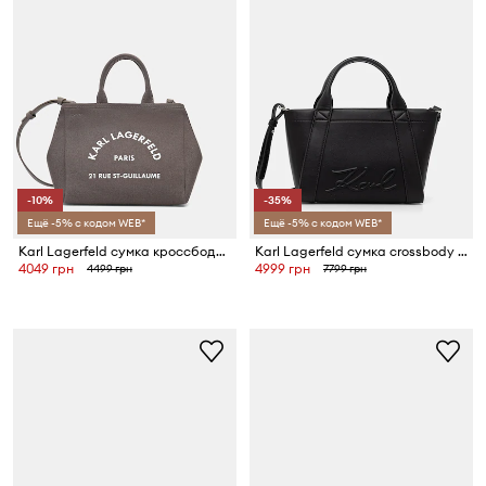
-10%
-35%
Ещё -5% с кодом WEB*
Ещё -5% с кодом WEB*
Karl Lagerfeld сумка кроссбоди женская хлопковая K/RSG CONV.
Karl Lagerfeld сумка crossbody для женщин из искусственной замши K/VILLE
4049 грн
4999 грн
4499 грн
7799 грн