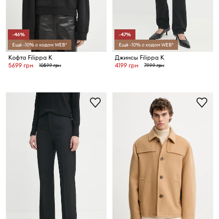
-46%
-47%
Ещё -10% с кодом WEB*
Ещё -10% с кодом WEB*
Кофта Filippa K
Джинсы Filippa K
5699 грн
4199 грн
10599 грн
7999 грн