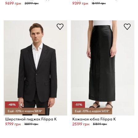
9699 грн
9399 грн
20199 грн
18499 грн
-48%
-51%
Ещё -10% с кодом WEB*
Ещё -10% с кодом WEB*
Шерстяной пиджак Filippa K
Кожаная юбка Filippa K
9799 грн
25199 грн
18899 грн
51599 грн