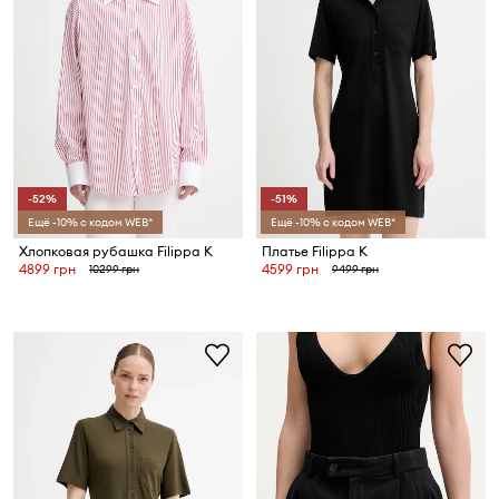
-52%
-51%
Ещё -10% с кодом WEB*
Ещё -10% с кодом WEB*
Хлопковая рубашка Filippa K
Платье Filippa K
4899 грн
4599 грн
10299 грн
9499 грн