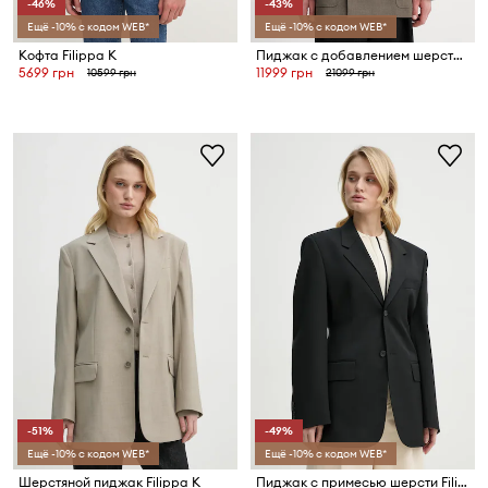
-46%
-43%
Ещё -10% с кодом WEB*
Ещё -10% с кодом WEB*
Кофта Filippa K
Пиджак с добавлением шерсти Filippa K
5699 грн
11999 грн
10599 грн
21099 грн
-51%
-49%
Ещё -10% с кодом WEB*
Ещё -10% с кодом WEB*
Шерстяной пиджак Filippa K
Пиджак с примесью шерсти Filippa K