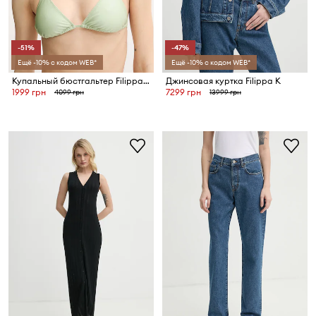
-51%
-47%
Ещё -10% с кодом WEB*
Ещё -10% с кодом WEB*
Купальный бюстгальтер Filippa K
Джинсовая куртка Filippa K
1999 грн
7299 грн
4099 грн
13999 грн