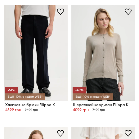
-51%
-45%
Ещё -10% с кодом WEB*
Ещё -10% с кодом WEB*
Хлопковые брюки Filippa K
Шерстяной кардиган Filippa K
4599 грн
4099 грн
9499 грн
7499 грн