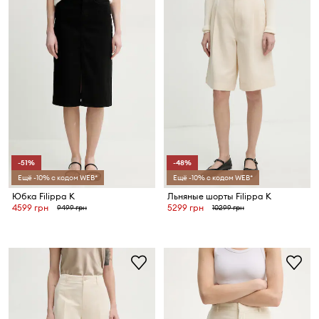
-51%
-48%
Ещё -10% с кодом WEB*
Ещё -10% с кодом WEB*
Юбка Filippa K
Льняные шорты Filippa K
4599 грн
5299 грн
9499 грн
10299 грн