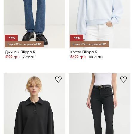
-47%
-46%
Ещё -10% с кодом WEB*
Ещё -10% с кодом WEB*
Джинсы Filippa K
Кофта Filippa K
4199 грн
5699 грн
7999 грн
10599 грн