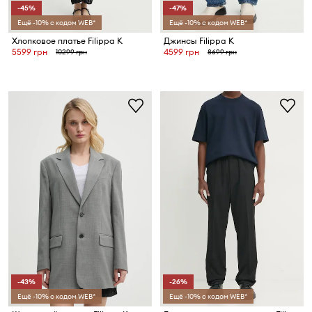
-45%
-47%
Ещё -10% с кодом WEB*
Ещё -10% с кодом WEB*
Хлопковое платье Filippa K
Джинсы Filippa K
5599 грн
4599 грн
10299 грн
8699 грн
-43%
-26%
Ещё -10% с кодом WEB*
Ещё -10% с кодом WEB*