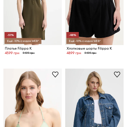
-51%
-48%
Ещё -10% с кодом WEB*
Ещё -10% с кодом WEB*
Платье Filippa K
Хлопковые шорты Filippa K
4599 грн
4899 грн
9499 грн
9499 грн