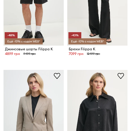
-48%
-43%
Ещё -10% с кодом WEB*
Ещё -10% с кодом WEB*
Джинсовые шорты Filippa K
Брюки Filippa K
4899 грн
7099 грн
9499 грн
12499 грн