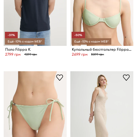
-31%
-50%
Ещё -10% с кодом WEB*
Ещё -10% с кодом WEB*
Поло Filippa K
Купальный бюстгальтер Filippa K
2799 грн
2699 грн
4099 грн
5399 грн