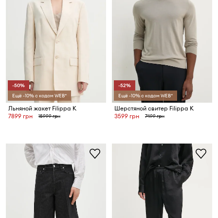
-50%
-52%
Ещё -10% с кодом WEB*
Ещё -10% с кодом WEB*
Льняной жакет Filippa K
Шерстяной свитер Filippa K
7899 грн
3599 грн
15999 грн
7499 грн