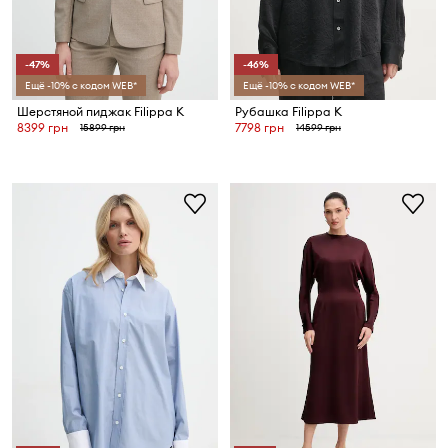
-47%
-46%
Ещё -10% с кодом WEB*
Ещё -10% с кодом WEB*
Шерстяной пиджак Filippa K
Рубашка Filippa K
8399 грн
7798 грн
15899 грн
14599 грн