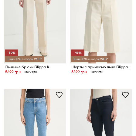
-50%
-49%
Ещё -10% с кодом WEB*
Ещё -10% с кодом WEB*
Льняные брюки Filippa K
Шорты с примесью льна Filippa K
5699 грн
5899 грн
11599 грн
11599 грн