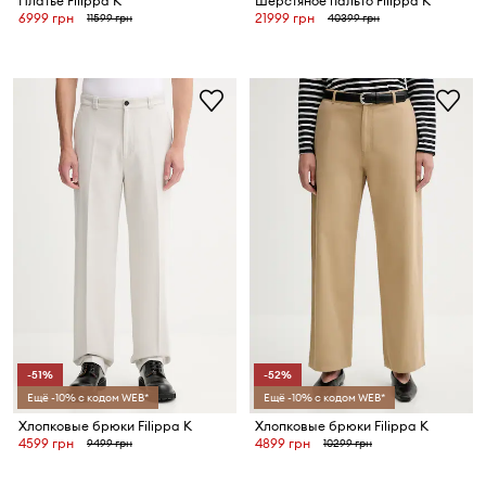
Платье Filippa K
Шерстяное пальто Filippa K
6999 грн
21999 грн
11599 грн
40399 грн
-51%
-52%
Ещё -10% с кодом WEB*
Ещё -10% с кодом WEB*
Хлопковые брюки Filippa K
Хлопковые брюки Filippa K
4599 грн
4899 грн
9499 грн
10299 грн