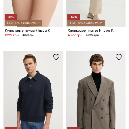
-51%
-52%
Ещё -10% с кодом WEB*
Ещё -10% с кодом WEB*
Купальные трусы Filippa K
Хлопковое платье Filippa K
1999 грн
4899 грн
4099 грн
10299 грн