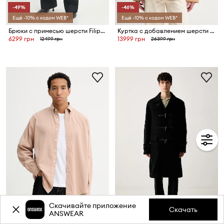
-49%
-46%
Ещё -10% с кодом WEB*
Ещё -10% с кодом WEB*
Брюки с примесью шерсти Filippa K
Куртка с добавлением шерсти Filippa K
6299 грн
13999 грн
12499 грн
26399 грн
-42%
-48%
Скачивайте приложение
Скачать
ANSWEAR
Ещё -10% с кодом WEB*
Ещё -10% с кодом WEB*