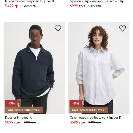
Шерстяной пиджак Filippa K
Брюки с примесью шерсти Filippa K
11499 грн
6999 грн
20199 грн
9499 грн
-47%
-51%
Ещё -10% с кодом WEB*
Ещё -10% с кодом WEB*
Кофта Filippa K
Хлопковая рубашка Filippa K
5099 грн
4599 грн
9799 грн
9499 грн