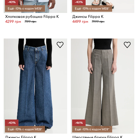
-40%
-43%
Ещё -10% с кодом WEB*
Ещё -10% с кодом WEB*
Хлопковая рубашка Filippa K
Джинсы Filippa K
4299 грн
4499 грн
7199 грн
7999 грн
-43%
-46%
Ещё -10% с кодом WEB*
Ещё -10% с кодом WEB*
Джинсы Filippa K
Шерстяные брюки Filippa K