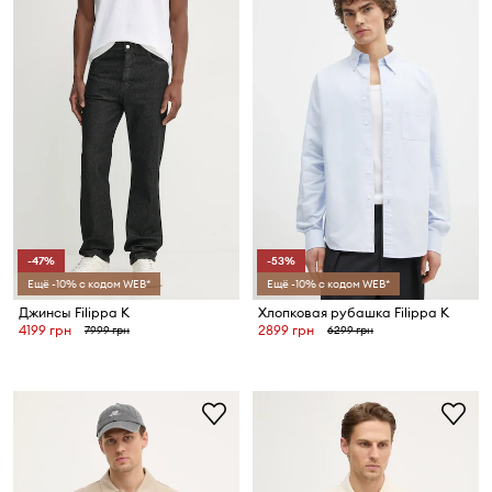
-47%
-53%
Ещё -10% с кодом WEB*
Ещё -10% с кодом WEB*
Джинсы Filippa K
Хлопковая рубашка Filippa K
4199 грн
2899 грн
7999 грн
6299 грн