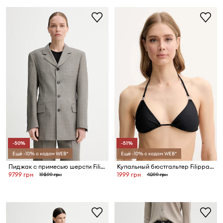
-50%
-51%
Ещё -10% с кодом WEB*
Ещё -10% с кодом WEB*
Пиджак с примесью шерсти Filippa K
Купальный бюстгальтер Filippa K
9799 грн
1999 грн
19599 грн
4099 грн