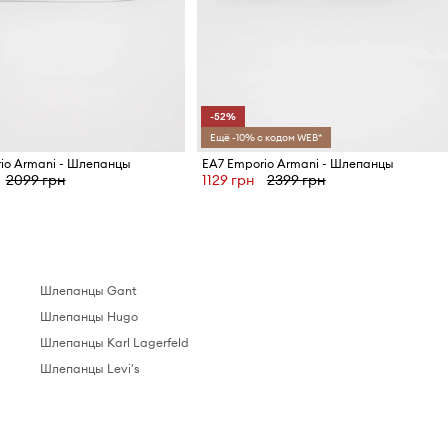
-52%
Ещё -10% с кодом WEB*
io Armani - Шлепанцы
EA7 Emporio Armani - Шлепанцы
2099 грн
1129 грн
2399 грн
Шлепанцы Gant
Шлепанцы Hugo
Шлепанцы Karl Lagerfeld
Шлепанцы Levi's