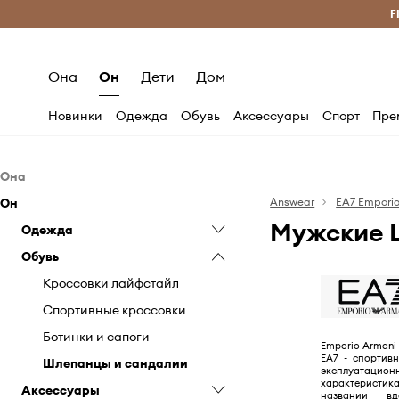
Бесплатная доставка из ЕС (от 2800 грн)
F
Она
Он
Дети
Дом
Новинки
Одежда
Обувь
Аксессуары
Спорт
Пре
Она
Он
Одежда
Answear
EA7 Empori
Мужские 
Обувь
Одежда
Блузки и рубашки
Аксессуары
Обувь
Кофты
Кросcовки лайфстайл
Комплекты
Купальники
Снегоходы
Кошельки
Кофты
Кросcовки лайфстайл
Куртки
Спортивные кроссовки
Головные уборы
Куртки
Спортивные кроссовки
Пальто
Ботинки
Косметички и несессеры
Пальто
Ботинки и сапоги
Emporio Armani 
EA7 - спортив
Свитеры и кардиганы
Шлепанцы и сандалии
Плавательные аксессуары
Купальная одежда
Шлепанцы и сандалии
эксплуатацион
характерист
Аксессуары
Юбки
Перчатки
Свитеры
названии вд