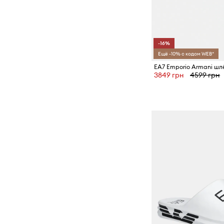
-16%
Ещё -10% с кодом WEB*
EA7 Emporio Armani ш
3849 грн
4599 грн