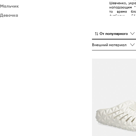
Шевченко, укр
Мальчик
Нижнее белье
Рюкзаки
Спортивные костюмы
Кошельки
нападающим "М
то время бл
Девочка
Одежда
Спортивные костюмы
Спортивное оборудование
Футболки и поло
Головные уборы
футболке. E
коллекции в
Обувь
Одежда
Платья
Сумки и чемоданы
Носки
Косметички и несессеры
Комплекты
фирмами, спе
технической сп
Аксессуары
Обувь
Футболки и майки
Сумочки
Шорты
На пояс и барсетки
Кофты
Кросcовки лайфстайл
Комплекты
От популярного
Аксессуары
Носки
Чехлы
Брюки
Очки
Куртки и пальто
Шлепанцы и сандалии
Рюкзаки
Кофты
Кросcовки лайфстайл
Внешний материал
Шорты
Шарфы и платки
Плавательные аксессуары
Купальная одежда
Купальники
Шлепанцы и босоножки
Рюкзаки
Брюки и леггинсы
Перчатки
Спортивные костюмы
Куртки и пальто
Рюкзаки
Футболки и поло
Спортивные костюмы
Спортивное оборудование
Шорты
Платья
Сумки и чемоданы
Брюки
Футболки и майки
Чехлы
Шорты
Брюки и леггинсы