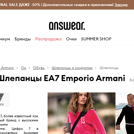
INAL SALE ДАЖЕ -50% | Дополнительные скидки в приложении!
Исключительно оригинальные товары
Экономь с Answ
Заходи
миум
Бренды
Распродажа
Очки
SUMMER SHOP
o Armani
Он
Обувь
Шлепанцы и сандалии
Шлепанцы
Шлепанцы EA7 Emporio Armani
Ко
7, более известный как
ный бренд с высокими
ными
иками. Цифра 7 в
охновлена Андреем