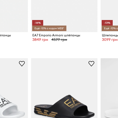
-16%
-13%
Ещё -10% с кодом WEB*
Ещё -10% с
лёпанцы
EA7 Emporio Armani шлёпанцы
Шлепанцы 
3849 грн
4599 грн
3099 грн