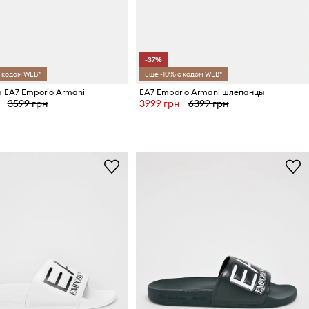
-37%
 кодом WEB*
Ещё -10% с кодом WEB*
EA7 Emporio Armani
EA7 Emporio Armani шлёпанцы
3599 грн
3999 грн
6399 грн