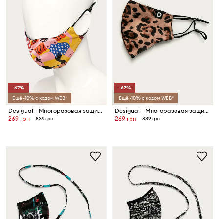
-67%
-67%
Ещё -10% с кодом WEB*
Ещё -10% с кодом WEB*
Desigual - Многоразовая защитная маска
Desigual - Многоразовая защитная маска
269 грн
269 грн
839 грн
839 грн