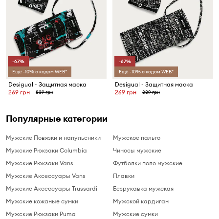
-67%
-67%
Ещё -10% с кодом WEB*
Ещё -10% с кодом WEB*
Desigual - Защитная маска
Desigual - Защитная маска
269 грн
269 грн
839 грн
839 грн
Популярные категории
Мужские Повязки и напульсники
Мужское пальто
Мужские Рюкзаки Columbia
Чиносы мужские
Мужские Рюкзаки Vans
Футболки поло мужские
Мужские Аксессуары Vans
Плавки
Мужские Аксессуары Trussardi
Безрукавка мужская
Мужские кожаные сумки
Мужской кардиган
Мужские Рюкзаки Puma
Мужские сумки