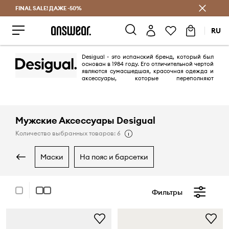
FINAL SALE! ДАЖЕ -50%
Экономь с Answear Club
RU
Desigual - это испанский бренд, который был
основан в 1984 году. Его отличительной чертой
являются сумасшедшая, красочная одежда и
аксессуары, которые переполняют
положительной энергией. Смелые цветовые сочетания, лоскутные
узоры, вышивка, украшения и удивительный пошив не оставляет
равнодушных к очередным коллекциям Desigual.
Мужские Аксессуары Desigual
Количество выбранных товаров: 6
маски
на пояс и барсетки
Фильтры