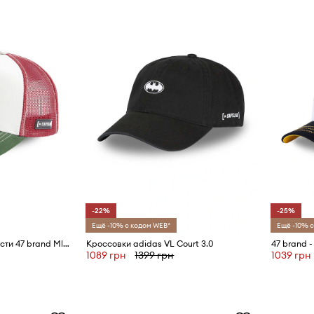
-22%
-25%
Ещё -10% с кодом WEB*
Ещё -10% с
Кепка из смесовой шерсти 47 brand Mlb New York Yankees
Кроссовки adidas VL Court 3.0
47 brand 
1089 грн
1399 грн
1039 грн