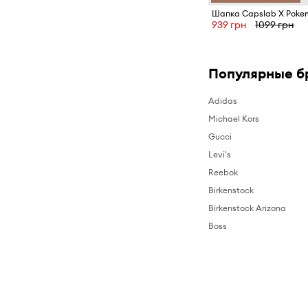
Шапка Capslab X Poke
939 грн
1099 грн
Популярные б
Adidas
Michael Kors
Gucci
Levi's
Reebok
Birkenstock
Birkenstock Arizona
Boss