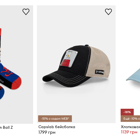
-18%
-15% с кодом WEB*
Ещё -10% с
Capslab бейсболка
Хлопковая
 Ball Z
1139 грн
1799 грн