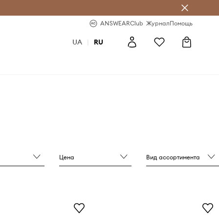
ear Club
-20% на первый заказ
ANSWEARClub
Журнал
Помощь
UA
|
RU
Цена
Вид ассортимента