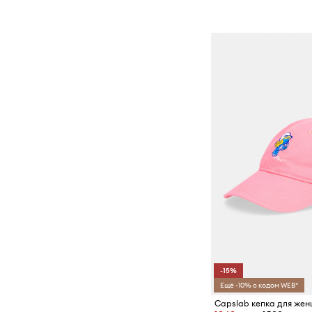
-15%
Ещё -10% с кодом WEB*
Capslab кепка для жен