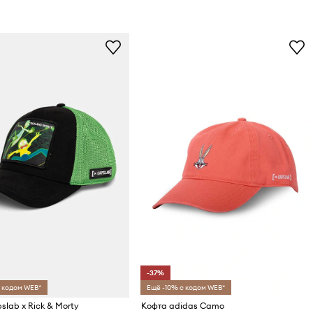
-37%
 кодом WEB*
Ещё -10% с кодом WEB*
slab x Rick & Morty
Кофта adidas Camo