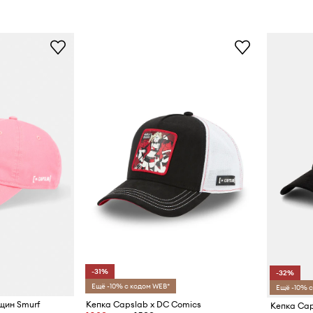
-31%
-32%
Ещё -10% с кодом WEB*
Ещё -10% с
щин Smurf
Кепка Capslab x DC Comics
Кепка Cap