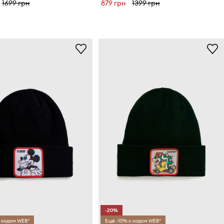
1699 грн
879 грн
1399 грн
-20%
 кодом WEB*
Ещё -10% с кодом WEB*