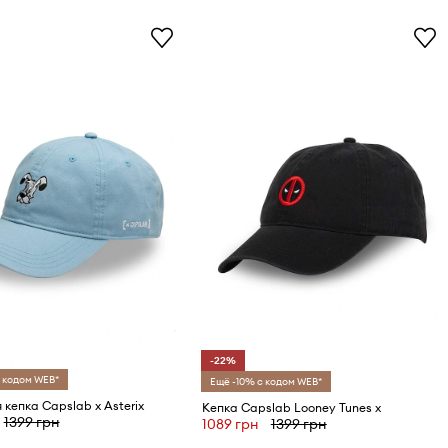
-22%
 кодом WEB*
Ещё -10% с кодом WEB*
 кепка Capslab x Asterix
Кепка Capslab Looney Tunes x
1399 грн
1089 грн
1399 грн