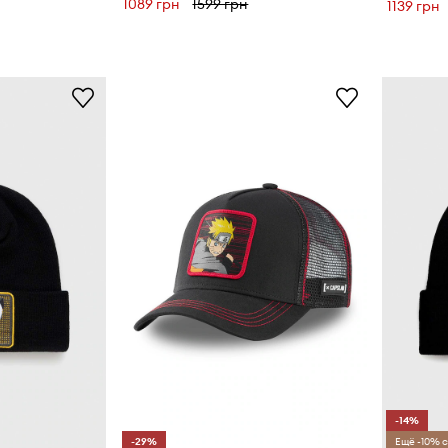
1089 грн
1599 грн
1139 грн
-14%
-29%
Ещё -10% с