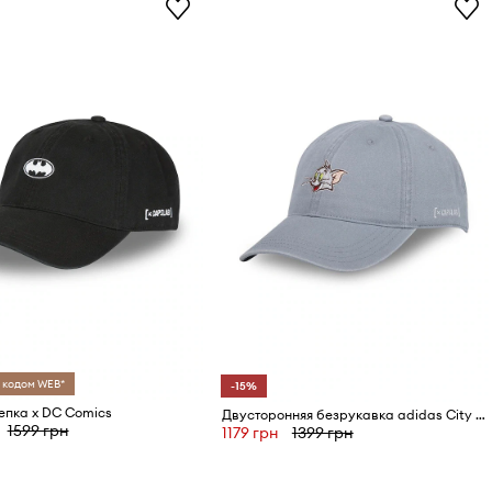
 кодом WEB*
-15%
епка x DC Comics
Двусторонняя безрукавка adidas City Escape
1599 грн
1179 грн
1399 грн