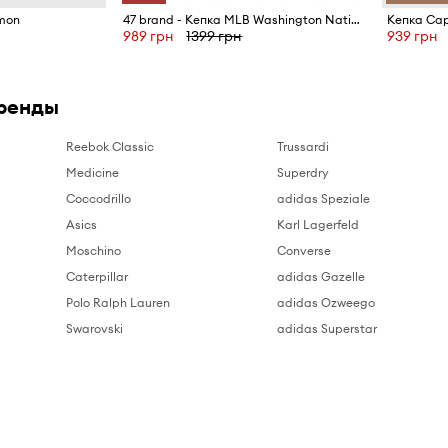
mon
47 brand - Кепка MLB Washington Nationals
Кепка Cap
989 грн
1399 грн
939 грн
ренды
Reebok Classic
Trussardi
Medicine
Superdry
Coccodrillo
adidas Speziale
Asics
Karl Lagerfeld
Moschino
Converse
Caterpillar
adidas Gazelle
Polo Ralph Lauren
adidas Ozweego
Swarovski
adidas Superstar