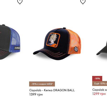
-18%
Ещё -10% с
-15% с кодом WEB*
Capslab к
Capslab - Кепка DRAGON BALL
1299 грн
1399 грн