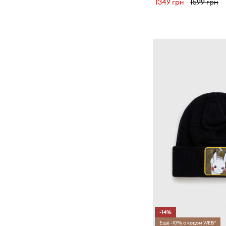
1349 грн
1599 грн
-14%
Ещё -10% с кодом WEB*