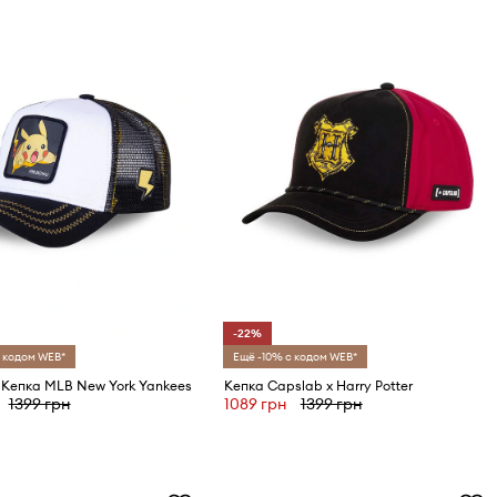
-22%
 кодом WEB*
Ещё -10% с кодом WEB*
- Кепка MLB New York Yankees
Кепка Capslab x Harry Potter
1399 грн
1089 грн
1399 грн