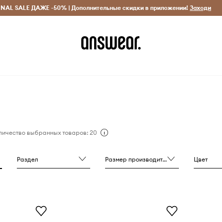
INAL SALE ДАЖЕ -50% | Дополнительные скидки в приложении!
Исключительно оригинальные товары
Экономь с Answ
Заходи
личество выбранных товаров: 20
Раздел
Размер производителя
Цвет