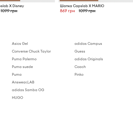
slab X Disney
Шапка Capslab X MARIO
1099 грн
869 грн
1099 грн
Asics Gel
adidas Campus
Converse Chuck Taylor
Guess
Puma Palermo
adidas Originals
Puma suede
Coach
Puma
Pinko
Answear.LAB
adidas Samba OG
HUGO