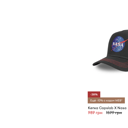
-38%
Ещё -10% с кодом WEB*
Кепка Capslab X Nasa
989 грн
1599 грн