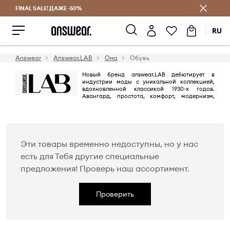
FINAL SALE! ДАЖЕ -50%
Экономь с Answear Club
RU
Answear
Answear.LAB
Она
Обувь
Новый бренд answear.LAB дебютирует в
индустрии моды с уникальной коллекцией,
вдохновленной классикой 1930-х годов.
Авангард, простота, комфорт, модернизм,
сексуальная привлекательность - первая лимитированная коллекция
answear.LAB. Дороги ткани - шёлк, шерсть и кожа в сочетании с
лиоцеллом и переработанным териленом составляют еще одну
сильную сторону коллекции, помимо кроя.
Эти товары временно недоступны, но у нас
есть для Тебя другие специальные
предложения! Проверь наш ассортимент.
Проверить