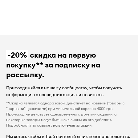
-20%
скидка на первую
покупку** за подписку на
рассылку.
Присоединяйся к нашему сообществу, чтобы получать
информацию о последних акциях и новинках.
**Скидка является одноразовой, действует на новинки (товары с
"черными" ценниками) при минимальной корзине 4000 грн.
Промокод не действует одновременно с другими акциями, а
некоторые товары могут быть исключены из его действия.
Подробности по ссылке :
исключения из акции
.
Мы хотим, чтобы в Твой почтовый ящик попадало только то,