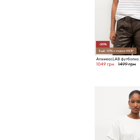
-30%
Ещё -10% с кодом WEB*
1049 грн
1499 грн