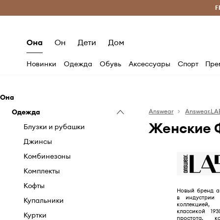
Бесплатная доставка из ЕС (от 2800 грн)
F
Она
Он
Дети
Дом
Новинки
Одежда
Обувь
Аксессуары
Спорт
Пре
Она
Одежда
Answear
Answear.LA
Женские 
Блузки и рубашки
Джинсы
Комбинезоны
Комплекты
Кофты
Новый бренд a
в индустрии
Купальники
коллекцией
классикой 193
Куртки
простота, к