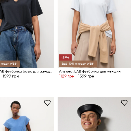
-29%
 кодом WEB*
Ещё -10% с кодом WEB*
Answear.LAB футболка basic для женщин из хлопка
Answear.LAB футболка для женщин
1599 грн
1129 грн
1599 грн