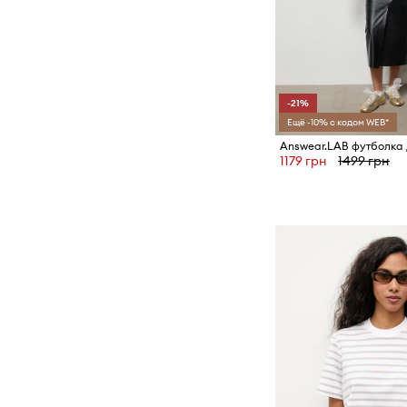
-21%
Ещё -10% с кодом WEB*
1179 грн
1499 грн