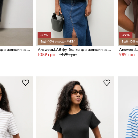
-27%
-29%
Ещё -10% с кодом WEB*
Ещё -10% с
Answear.LAB футболка для женщин из хлопка
Answear.LAB футболка для женщин из хлопка
1089 грн
1499 грн
989 грн