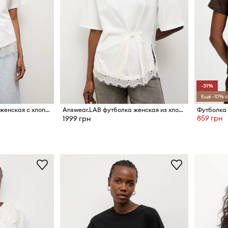
-31%
Ещё -10% с
Answear.LAB футболка женская с хлопком
Answear.LAB футболка женская из хлопка с эластаном
Футболка
859 грн
1999 грн