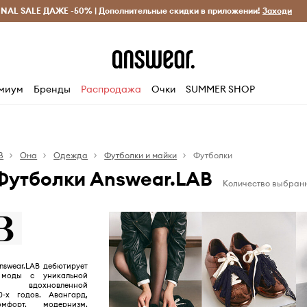
INAL SALE ДАЖЕ -50% | Дополнительные скидки в приложении!
Исключительно оригинальные товары
Экономь с Answ
Заходи
миум
Бренды
Распродажа
Очки
SUMMER SHOP
B
Она
Одежда
Футболки и майки
Футболки
Футболки Answear.LAB
Количество выбранн
nswear.LAB дебютирует
 моды с уникальной
, вдохновленной
0-х годов. Авангард,
омфорт, модернизм,