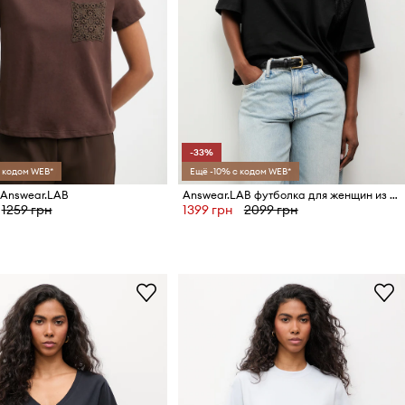
-33%
 кодом WEB*
Ещё -10% с кодом WEB*
 Answear.LAB
Answear.LAB футболка для женщин из хлопка с эластаном
1259 грн
1399 грн
2099 грн