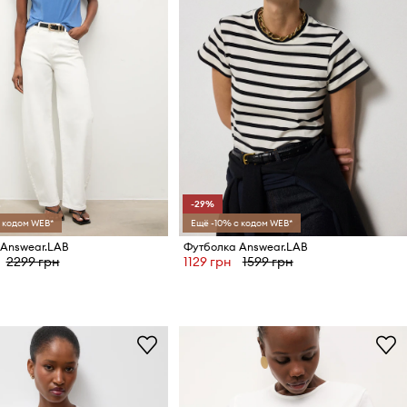
-29%
 кодом WEB*
Ещё -10% с кодом WEB*
 Answear.LAB
Футболка Answear.LAB
2299 грн
1129 грн
1599 грн