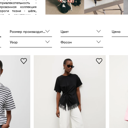
привлекательность -
ированная коллекция
Дороги ткани - шёлк,
жа в сочетании с
и переработанным
оставляют еще одну
ну коллекции, помимо
Размер производителя
Цвет
Цена
Узор
Фасон