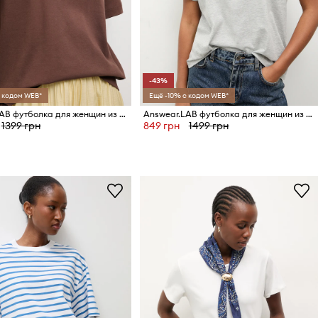
-43%
 кодом WEB*
Ещё -10% с кодом WEB*
Answear.LAB футболка для женщин из хлопка
Answear.LAB футболка для женщин из хлопка
1399 грн
849 грн
1499 грн