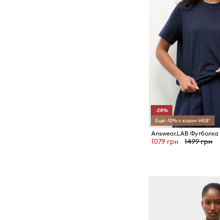
-28%
Ещё -10% с кодом WEB*
1079 грн
1499 грн