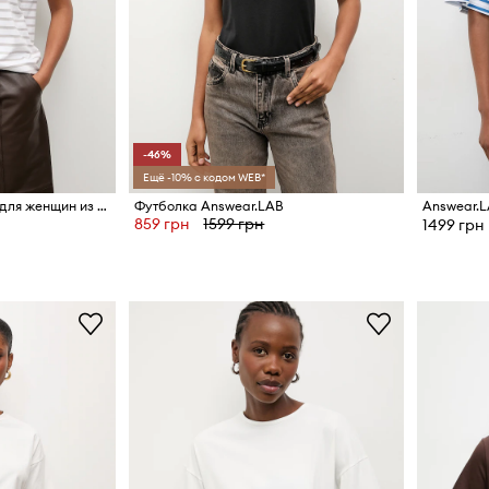
-46%
Ещё -10% с кодом WEB*
Answear.LAB футболка для женщин из хлопка
Футболка Answear.LAB
859 грн
1599 грн
1499 грн