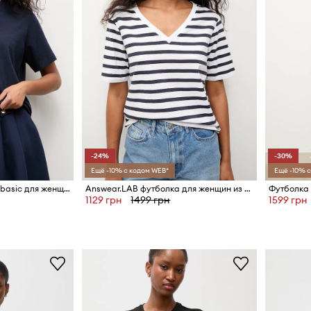
-24%
-30%
Ещё -10% с кодом WEB*
Ещё -10% с
Answear.LAB Футболка basic для женщин из хлопка
Answear.LAB футболка для женщин из хлопка
Футболка
1129 грн
1499 грн
1599 грн