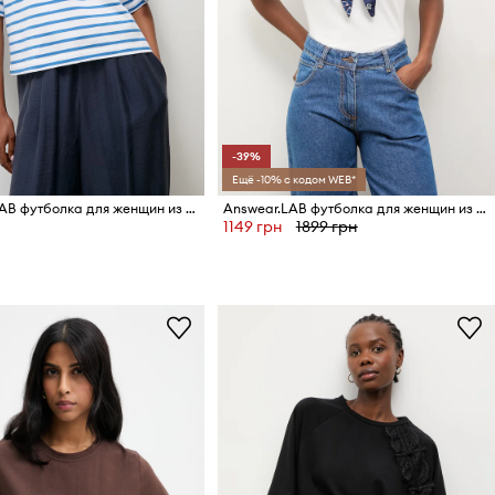
-39%
Ещё -10% с кодом WEB*
Answear.LAB футболка для женщин из хлопка
Answear.LAB футболка для женщин из хлопка с эластаном
1149 грн
1899 грн