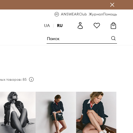
ear Club
-20% на первый заказ
ANSWEARClub
Журнал
Помощь
UA
|
RU
ых товаров: 85