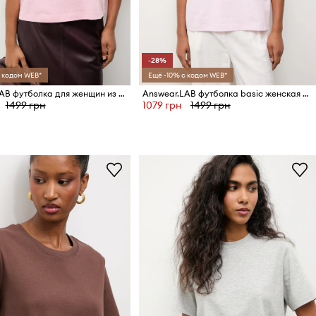
-28%
 кодом WEB*
Ещё -10% с кодом WEB*
Answear.LAB футболка для женщин из хлопка
Answear.LAB футболка basic женская хлопковая
1499 грн
1079 грн
1499 грн