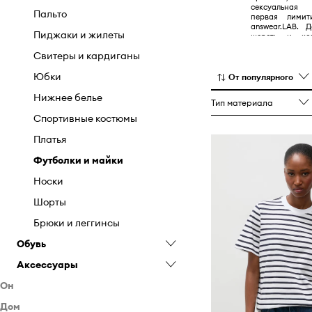
сексуальная 
Пальто
первая лимит
answear.LAB. 
Пиджаки и жилеты
шерсть и ко
лиоцеллом 
Свитеры и кардиганы
териленом с
сильную сторо
кроя.
Юбки
От популярного
Нижнее белье
Тип материала
Спортивные костюмы
Платья
Футболки и майки
Носки
Шорты
Брюки и леггинсы
Обувь
Аксессуары
Балетки
Он
Уход за обувью
Бижутерия
Дом
Аксессуары
Эспадрильи
Кошельки