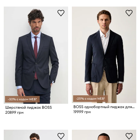
-25% с кодом WEB*
-30% с кодом WEB*
BOSS однобортный пиджак для мужчин
Шерстяной пиджак BOSS
19999 грн
20899 грн