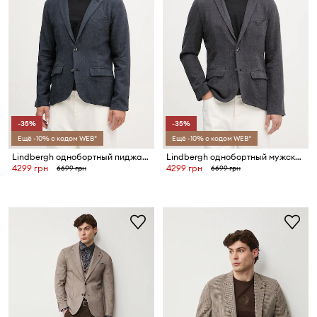
-35%
-35%
Ещё -10% с кодом WEB*
Ещё -10% с кодом WEB*
Lindbergh однобортный пиджак для мужчин со льном
Lindbergh однобортный мужской пиджак со льном
4299 грн
4299 грн
6699 грн
6699 грн