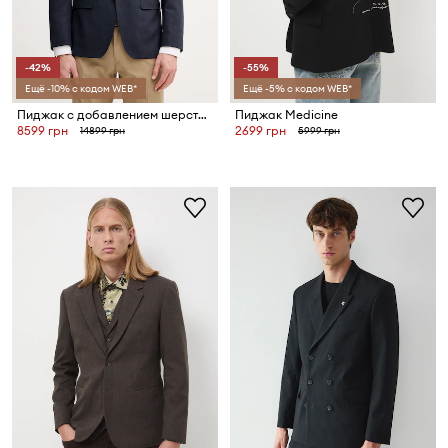
-42%
-55%
Ещё -10% с кодом WEB*
Ещё -5% с кодом WEB*
Пиджак с добавлением шерсти BOSS H-Hutson-251
Пиджак Medicine
8599 грн
2699 грн
14899 грн
5999 грн