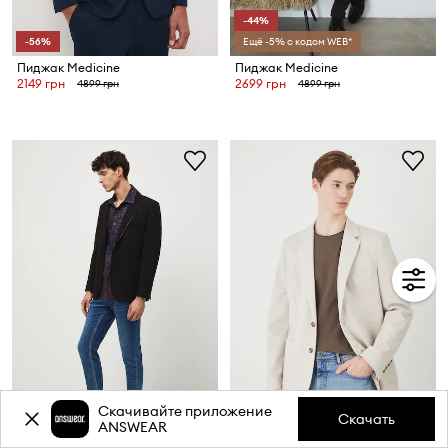
-44%
-56%
Ещё -5% с кодом WEB*
Пиджак Medicine
Пиджак Medicine
2149 грн
2699 грн
4899 грн
4899 грн
Скачивайте приложение
-56%
-43%
Скачать
ANSWEAR
Ещё -5% с кодом WEB*
Ещё -5% с кодом WEB*