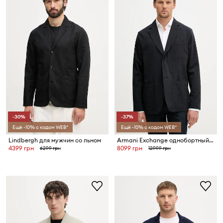
-30%
-37%
Ещё -10% с кодом WEB*
Ещё -10% с кодом WEB*
Lindbergh для мужчин со льном
Armani Exchange однобортный пиджак для мужчин
4399 грн
8099 грн
6299 грн
12999 грн