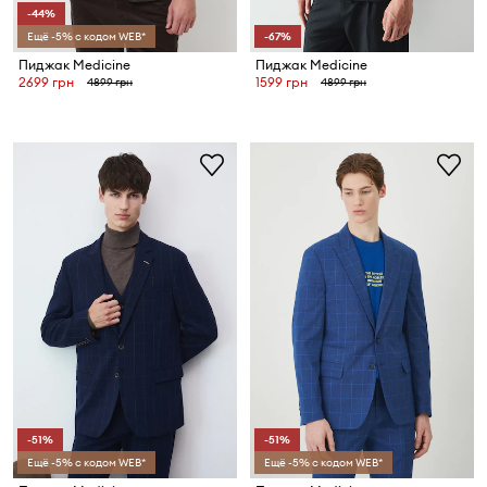
-44%
Ещё -5% с кодом WEB*
-67%
Пиджак Medicine
Пиджак Medicine
2699 грн
1599 грн
4899 грн
4899 грн
-51%
-51%
Ещё -5% с кодом WEB*
Ещё -5% с кодом WEB*