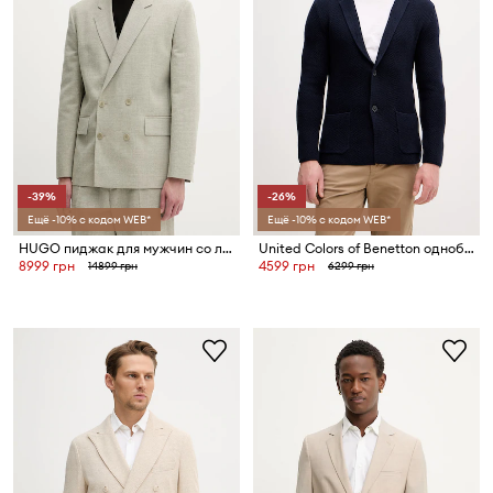
-39%
-26%
Ещё -10% с кодом WEB*
Ещё -10% с кодом WEB*
HUGO пиджак для мужчин со льном Karlo253F1X
United Colors of Benetton однобортный пиджак для мужчин с добавлением шерсти
8999 грн
4599 грн
14899 грн
6299 грн