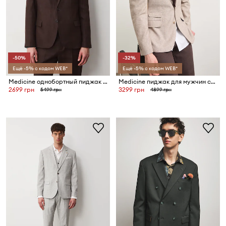
-50%
-32%
Ещё -5% с кодом WEB*
Ещё -5% с кодом WEB*
Medicine однобортный пиджак мужской льняной
Medicine пиджак для мужчин со льном
2699 грн
3299 грн
5499 грн
4899 грн