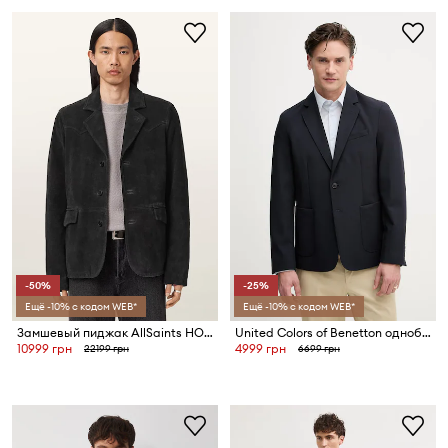
-50%
-25%
Ещё -10% с кодом WEB*
Ещё -10% с кодом WEB*
Замшевый пиджак AllSaints HORNETT
United Colors of Benetton однобортный пиджак для мужчин
10999 грн
4999 грн
22199 грн
6699 грн