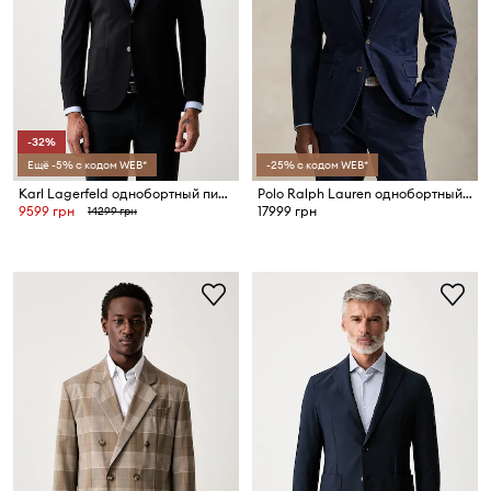
-32%
Ещё -5% с кодом WEB*
-25% с кодом WEB*
Karl Lagerfeld однобортный пиджак для мужчин с вискозой
Polo Ralph Lauren однобортный пиджак для мужчин из хлопка с эластаном
9599 грн
17999 грн
14299 грн