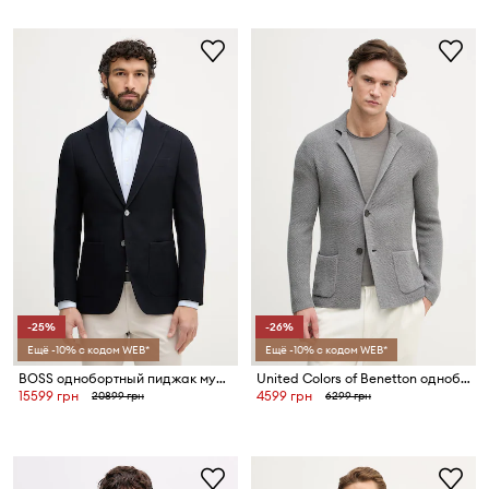
-25%
-26%
Ещё -10% с кодом WEB*
Ещё -10% с кодом WEB*
BOSS однобортный пиджак мужской из шерсти Hutson
United Colors of Benetton однобортный пиджак для мужчин с добавлением шерсти
15599 грн
4599 грн
20899 грн
6299 грн