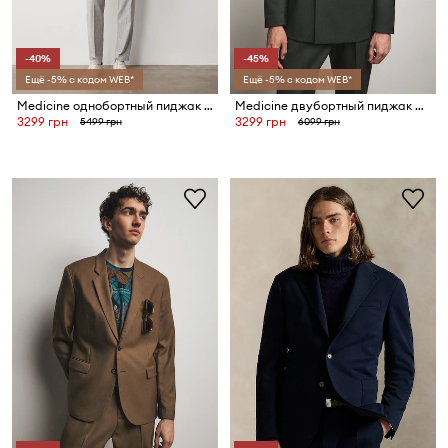
-40%
-45%
Ещё -5% с кодом WEB*
Ещё -5% с кодом WEB*
Medicine однобортный пиджак для мужчин с примесью льна
Medicine двубортный пиджак для мужчин с добавлением шерсти
3299 грн
3299 грн
5499 грн
6099 грн