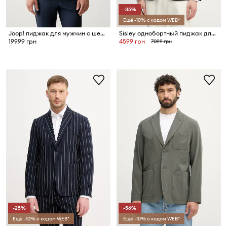
-35%
Ещё -10% с кодом WEB*
Joop! пиджак для мужчин с шерстью
Sisley однобортный пиджак для мужчин
19999 грн
4599 грн
7099 грн
-25%
-56%
Ещё -10% с кодом WEB*
Ещё -10% с кодом WEB*