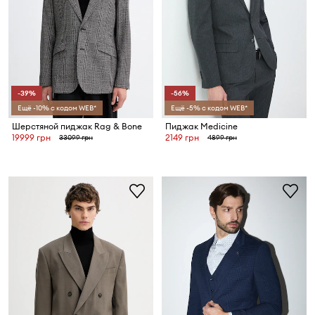
-39%
-56%
Ещё -10% с кодом WEB*
Ещё -5% с кодом WEB*
Шерстяной пиджак Rag & Bone
Пиджак Medicine
19999 грн
2149 грн
33099 грн
4899 грн