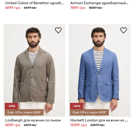
United Colors of Benetton однобортный пиджак для мужчин
Armani Exchange однобортный мужской пиджак с добавлением шерсти
4999 грн
7899 грн
6699 грн
18369 грн
-34%
-36%
Ещё -10% с кодом WEB*
Ещё -10% с кодом WEB*
Lindbergh для мужчин со льном
Hackett London для мужчин из льна
4099 грн
15099 грн
6299 грн
23699 грн