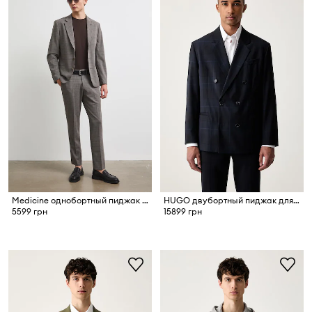
Medicine однобортный пиджак для мужчин с добавлением шерсти
HUGO двубортный пиджак для мужчин из шерсти Kano263F1X
5599 грн
15899 грн