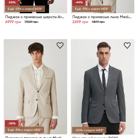
-58%
-44%
Ещё -10% с кодом WEB*
Ещё -5% с кодом WEB*
Пиджак с примесью шерсти Armani Exchange
Пиджак с примесью льна Medicine
6999 грн
2699 грн
17009 грн
4899 грн
-38%
Ещё -5% с кодом WEB*
-30% с кодом WEB*
Пиджак с примесью льна Medicine