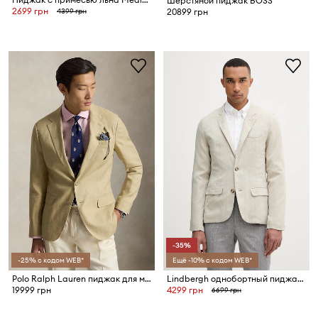
Шерстяной пиджак BOSS
2699 грн
4399 грн
20899 грн
-35%
-25% с кодом WEB*
Ещё -10% с кодом WEB*
Polo Ralph Lauren пиджак для мужчин со льном
Lindbergh однобортный пиджак мужской со льном
19999 грн
4299 грн
6699 грн