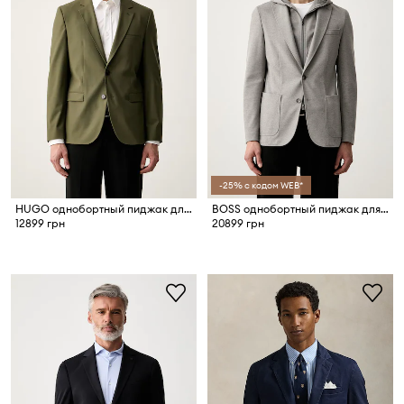
-25% с кодом WEB*
HUGO однобортный пиджак для мужчин с шерстью Arti253X
BOSS однобортный пиджак для мужчин C-Hanry-J-HD-263
12899 грн
20899 грн