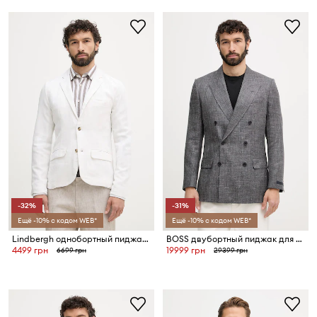
-32%
-31%
Ещё -10% с кодом WEB*
Ещё -10% с кодом WEB*
Lindbergh однобортный пиджак для мужчин со льном
BOSS двубортный пиджак для мужчин с шерстью BOSS X DAVID BECKHAM
4499 грн
19999 грн
6699 грн
29399 грн