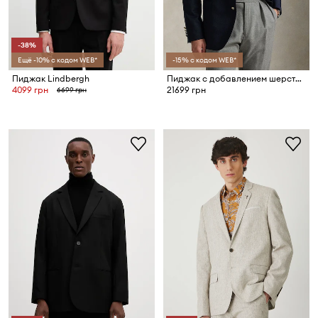
-38%
Ещё -10% с кодом WEB*
-15% с кодом WEB*
Пиджак Lindbergh
Пиджак с добавлением шерсти Polo Ralph Lauren
4099 грн
21699 грн
6699 грн