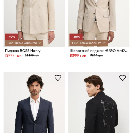
-40%
-38%
Ещё -10% с кодом WEB*
Ещё -10% с кодом WEB*
Пиджак BOSS Hanry
Шерстяной пиджак HUGO Arti253X
13999 грн
10999 грн
23399 грн
17899 грн