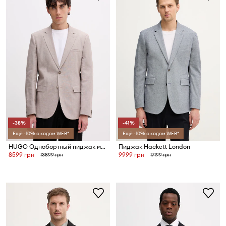
-38%
-41%
Ещё -10% с кодом WEB*
Ещё -10% с кодом WEB*
HUGO Однобортный пиджак мужской с добавлением льна Arti253X
Пиджак Hackett London
8599 грн
9999 грн
13899 грн
17199 грн