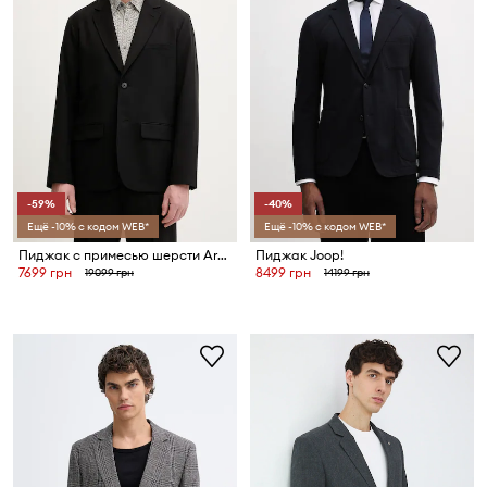
-59%
-40%
Ещё -10% с кодом WEB*
Ещё -10% с кодом WEB*
Пиджак с примесью шерсти Armani Exchange
Пиджак Joop!
7699 грн
8499 грн
19099 грн
14199 грн