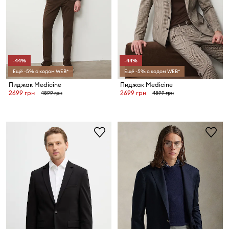
-44%
-44%
Ещё -5% с кодом WEB*
Ещё -5% с кодом WEB*
Пиджак Medicine
Пиджак Medicine
2699 грн
2699 грн
4899 грн
4899 грн