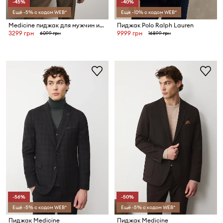
-45%
-40%
Ещё -5% с кодом WEB*
Ещё -10% с кодом WEB*
Medicine пиджак для мужчин из шерсти
Пиджак Polo Ralph Lauren
3299 грн
9999 грн
6099 грн
16899 грн
-56%
-50%
Ещё -5% с кодом WEB*
Ещё -5% с кодом WEB*
Пиджак Medicine
Пиджак Medicine