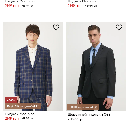
Пиджак Medicine
Пиджак Medicine
2149 грн
2149 грн
4399 грн
4399 грн
-56%
Ещё -5% с кодом WEB*
-30% с кодом WEB*
Пиджак Medicine
Шерстяной пиджак BOSS
2149 грн
4899 грн
20899 грн