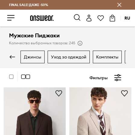
FINAL SALE! ДАЖЕ -50%
Экономь с Answear Club
RU
Мужские Пиджаки
Количество выбранных товаров: 245
джинсы
уход за одеждой
комплекты
ко
Фильтры