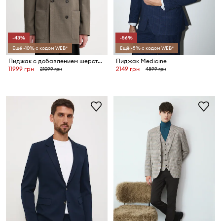
-43%
-56%
Ещё -10% с кодом WEB*
Ещё -5% с кодом WEB*
Пиджак с добавлением шерсти Filippa K
Пиджак Medicine
11999 грн
2149 грн
21099 грн
4899 грн