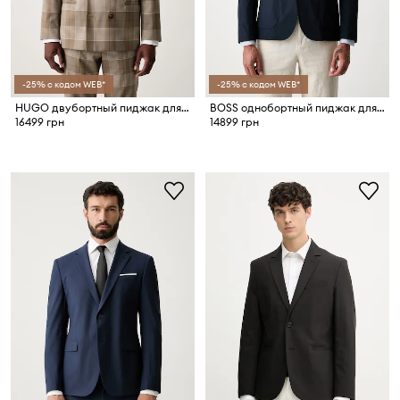
-25% с кодом WEB*
-25% с кодом WEB*
HUGO двубортный пиджак для мужчин из шерсти Kano263F1X
BOSS однобортный пиджак для мужчин P-Hanry-WG-263F
16499 грн
14899 грн