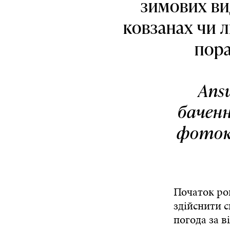
зимових вид
ковзанах чи 
пора
Ans
баченн
фоток
Початок рок
здійснити с
погода за 