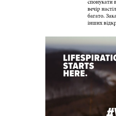
спонукати в
вечір насті
багато. Зак
інших відк