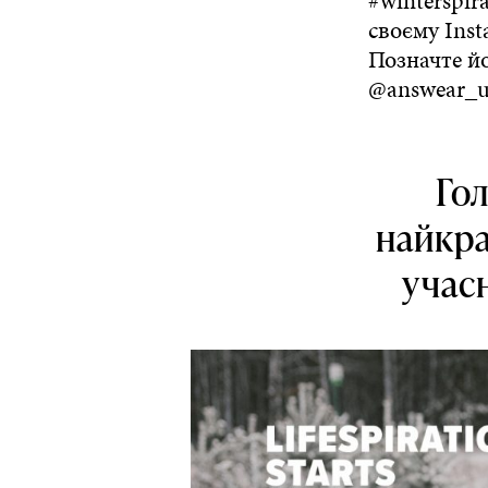
#winterspir
своєму Inst
Позначте йо
@answear_u
Го
найкра
учас