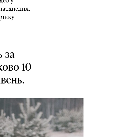
део у
 натхнення.
рінку
 за
ково 10
вень.