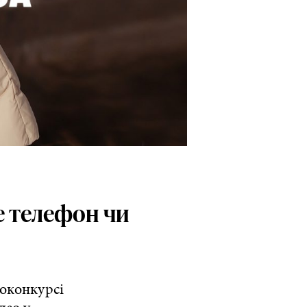
це телефон чи
токонкурсі