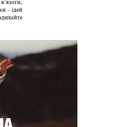
в’язати,
ки – ідей
надихайте