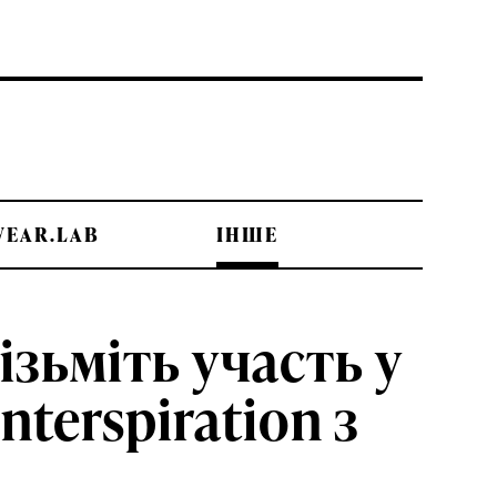
WEAR.LAB
ІНШЕ
ізьміть участь у
terspiration з