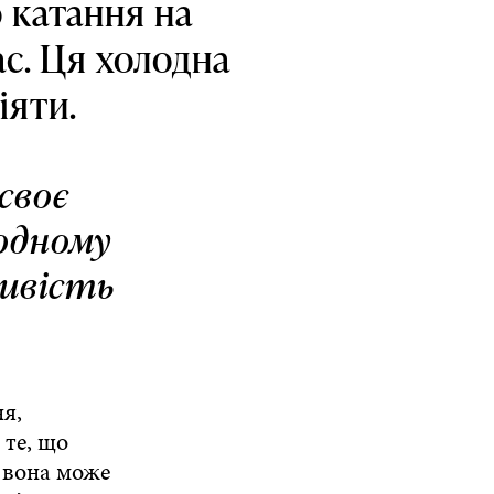
о катання на
с. Ця холодна
іяти.
своє
родному
ивість
ня,
 те, що
 вона може