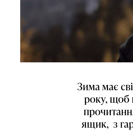
Зима має св
року, щоб 
прочитання
ящик, з га