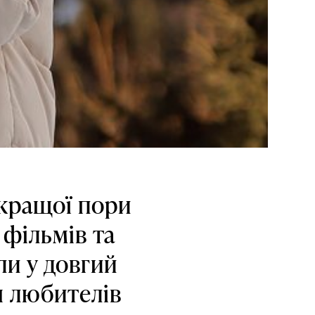
 кращої пори
 фільмів та
ли у довгий
я любителів