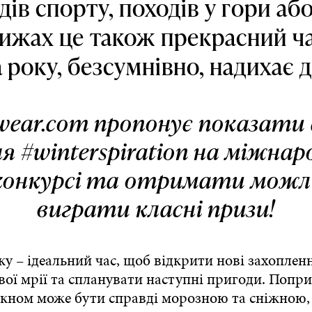
ів спорту, походів у гори аб
лижах це також прекрасний ча
 року, безсумнівно, надихає д
wear.com пропонує показати 
я #winterspiration на міжна
онкурсі та отримати можл
виграти класні призи!
у – ідеальний час, щоб відкрити нові захоплен
вої мрії та спланувати наступні пригоди. Попри
вікном може бути справді морозною та сніжною,