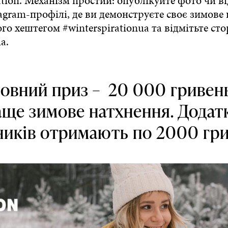
ation. Механізм простий: опублікуйте фото чи ві
agram-профілі, де ви демонструєте своє зимове
го хештегом #winterspirationua та відмітьте сто
a.
ловний приз – 20 000 гривень
ще зимове натхнення. Додат
ників отримають по 2000 гри