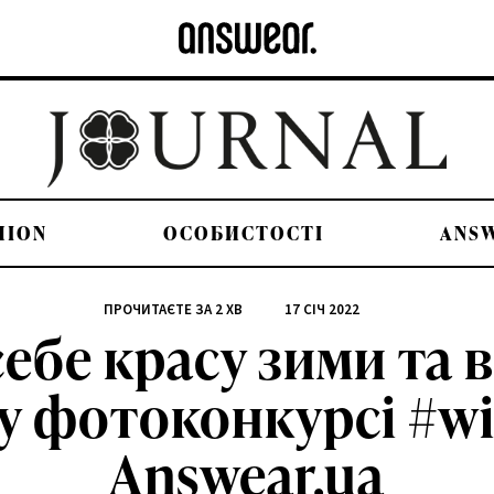
HION
ОСОБИСТОСТІ
ANS
ПРОЧИТАЄТЕ ЗА
2
ХВ
17 СІЧ 2022
ебе красу зими та в
фотоконкурсі #win
Answear.ua