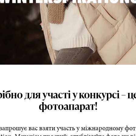
ібно для участі у конкурсі – 
фотоапарат!
 запрошує вас взяти участь у міжнародному фо