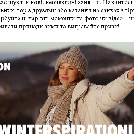
ас шукати нові, неочевидні заняття. Навчитися 
льних ігор з друзями або катання на санках з гір
арбуйте ці чарівні моменти на фото чи відео – 
ривати принади зими та вигравайте призи!