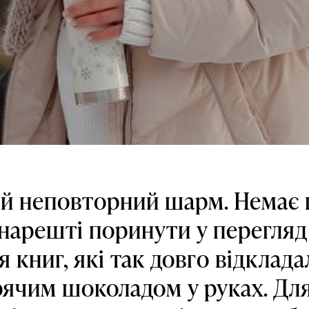
ій неповторний шарм. Немає
нарешті поринути у перегляд
 книг, які так довго відклада
рячим шоколадом у руках. Дл