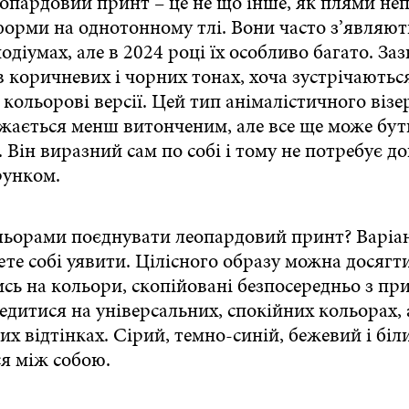
еопардовий принт – це не що інше, як плями не
форми на однотонному тлі. Вони часто з’являют
одіумах, але в 2024 році їх особливо багато. За
 коричневих і чорних тонах, хоча зустрічаються
 кольорові версії. Цей тип анімалістичного візе
жається менш витонченим, але все ще може бут
 Він виразний сам по собі і тому не потребує д
рунком.
льорами поєднувати леопардовий принт? Варіан
те собі уявити. Цілісного образу можна досягти
сь на кольори, скопійовані безпосередньо з пр
едитися на універсальних, спокійних кольорах,
 відтінках. Сірий, темно-синій, бежевий і біл
я між собою.