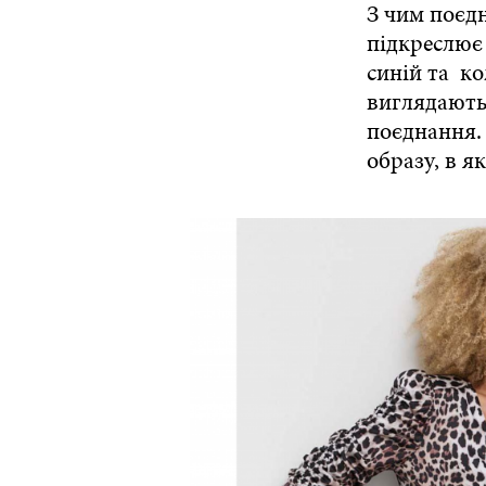
З чим поєд
підкреслює 
синій та ко
виглядають
поєднання.
образу, в я