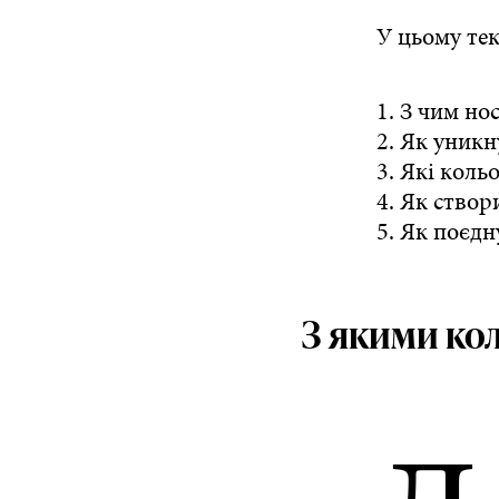
У цьому тек
1. З чим но
2. Як уник
3. Які коль
4. Як створ
5. Як поєдн
З якими ко