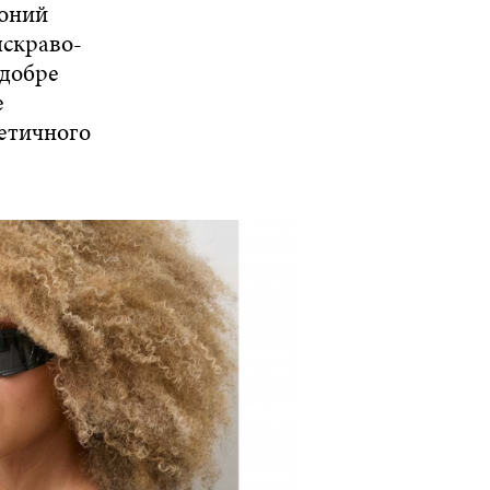
воний
яскраво-
 добре
е
тетичного