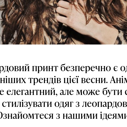
рдовий принт безперечно є о
іших трендів цієї весни. Ан
е елегантний, але може бути 
Як стилізувати одяг з леопард
Ознайомтеся з нашими ідеями