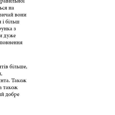
правильної
ься на
звичай вони
 і більш
рунка з
и дуже
оповнення
тів більше,
,
инта. Також
 а також
ий добре