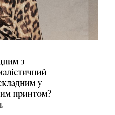
дним з
імалістичний
складним у
овим принтом?
.