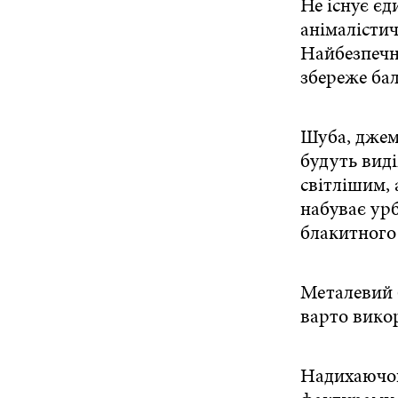
Не існує єд
анімалісти
Найбезпечн
збереже бал
Шуба, джем
будуть виді
світлішим,
набуває урб
блакитного 
Металевий б
варто викор
Надихаючою