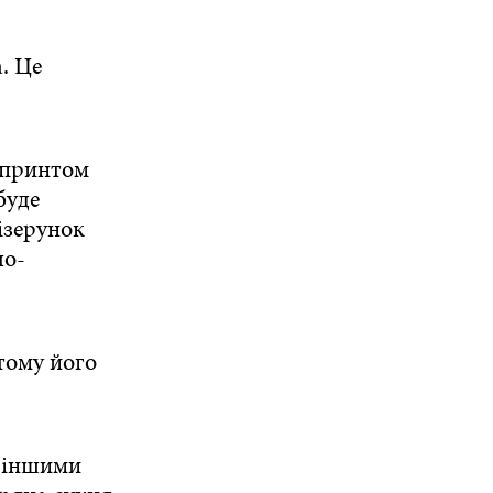
. Це
 принтом
буде
ізерунок
ло-
 тому його
з іншими