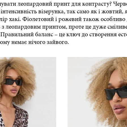
нувати леопардовий принт для контрасту? Чер
інтенсивність візерунка, так само як і жовтий, 
лір хакі. Фіолетовий і рожевий також особливо
 з леопардовим принтом, проте це дуже смілив
 Правильний баланс – це ключ до створення ес
кому немає нічого зайвого.