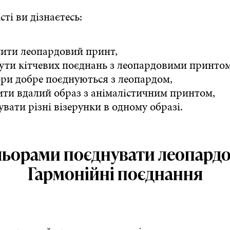
сті ви дізнаєтесь:
сити леопардовий принт,
нути кітчевих поєднань з леопардовими принтом
ори добре поєднуються з леопардом,
ити вдалий образ з анімалістичним принтом,
увати різні візерунки в одному образі.
льорами поєднувати леопард
Гармонійні поєднання