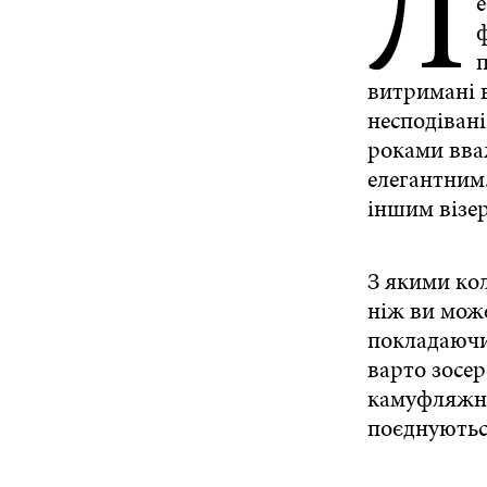
Л
п
витримані в
несподівані
роками вва
елегантним.
іншим візе
З якими ко
ніж ви може
покладаючи
варто зосер
камуфляжних
поєднуютьс