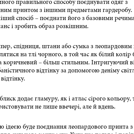
иного правильного способу поєднувати одяг з
чним принтом з іншими предметами гардеробу.
іший спосіб – поєднати його з базовими речима
анс і зробить образ розкішним.
пер, спідниця, штани або сумка з леопардовим
лятися на тлі чорного, в той час як білий колір 
 а коричневий – більш стильним. Інтригуючий в
аністичного відтінку за допомогою деніму світ
відтінку.
лиск додає гламуру, як і атлас сірого кольору,
истовувати не лише ввечері, але й вдень.
 ідеєю буде поєднання леопардового принта 