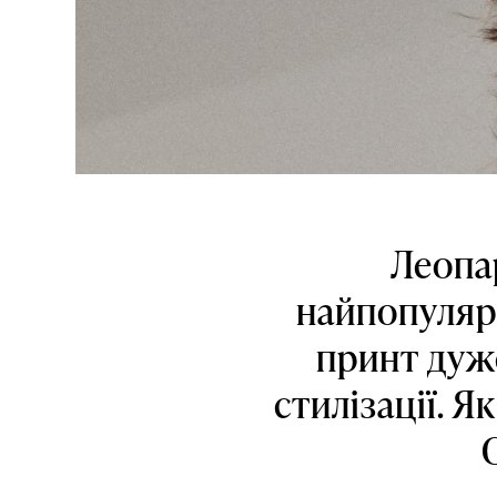
Леопа
найпопулярн
принт дуж
стилізації. 