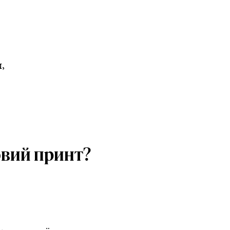
,
овий принт?