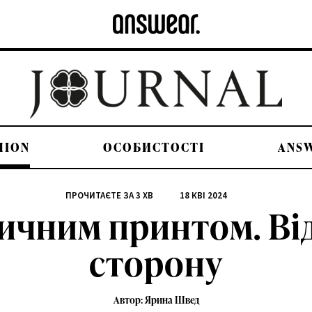
HION
ОСОБИСТОСТІ
ANS
ПРОЧИТАЄТЕ ЗА
3
ХВ
18 КВІ 2024
тичним принтом. В
сторону
Автор: Ярина Швед