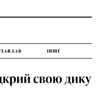
WEAR.LAB
ІНШЕ
ідкрий свою дику