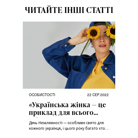
ЧИТАЙТЕ ІНШІ СТАТТІ
ОСОБИСТОСТІ
22 СЕР 2022
«Українська жінка — це
приклад для всього
світу», — Даша
День Незалежності — особливе свято для
Астаф’єва у проєкті
кожного українця, і цього року багато хто з
ANSWEAR про
нас переосмислює його значущість на тлі