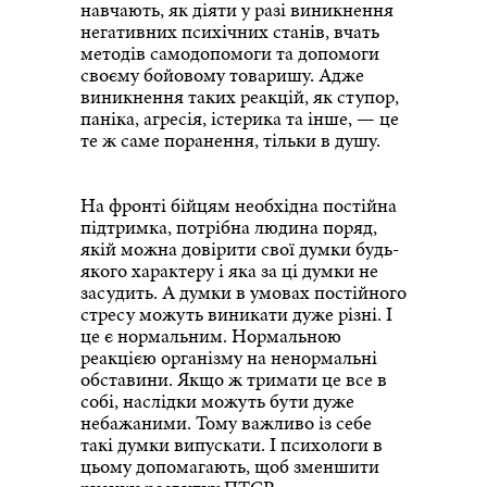
навчають, як діяти у разі виникнення
негативних психічних станів, вчать
методів самодопомоги та допомоги
своєму бойовому товаришу. Адже
виникнення таких реакцій, як ступор,
паніка, агресія, істерика та інше, — це
те ж саме поранення, тільки в душу.
На фронті бійцям необхідна постійна
підтримка, потрібна людина поряд,
якій можна довірити свої думки будь-
якого характеру і яка за ці думки не
засудить. А думки в умовах постійного
стресу можуть виникати дуже різні. І
це є нормальним. Нормальною
реакцією організму на ненормальні
обставини. Якщо ж тримати це все в
собі, наслідки можуть бути дуже
небажаними. Тому важливо із себе
такі думки випускати. І психологи в
цьому допомагають, щоб зменшити