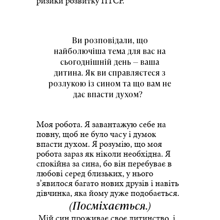
ризики розвитку ПТСР.
Ви розповідали, що
найболючіша тема для вас на
сьогоднішній день — ваша
дитина. Як ви справляєтеся з
розлукою із сином та що вам не
дає впасти духом?
Моя робота. Я завантажую себе на
повну, щоб не було часу і думок
впасти духом. Я розумію, що моя
робота зараз як ніколи необхідна. Я
спокійна за сина, бо він перебуває в
любові серед близьких, у нього
з’явилося багато нових друзів і навіть
дівчинка, яка йому дуже подобається.
(Посміхається.)
Мій син проживає своє дитинство, і