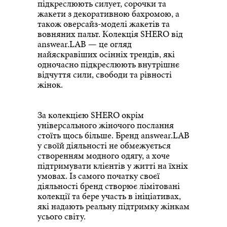
підкреслюють силует, сорочки та
жакети з декоративною бахромою, а
також оверсайз-моделі жакетів та
вовняних пальт. Колекція SHERO від
answear.LAB — це огляд
найяскравіших осінніх трендів, які
одночасно підкреслюють внутрішнє
відчуття сили, свободи та рівності
жінок.
За колекцією SHERO окрім
універсального жіночого послання
стоїть щось більше. Бренд answear.LAB
у своїй діяльності не обмежується
створенням модного одягу, а хоче
підтримувати клієнтів у житті на їхніх
умовах. Із самого початку своєї
діяльності бренд створює лімітовані
колекції та бере участь в ініціативах,
які надають реальну підтримку жінкам
усього світу.