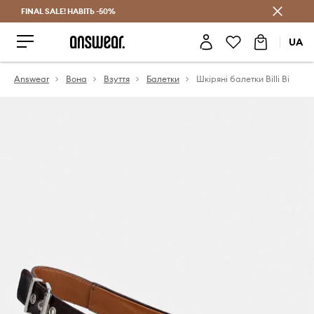
FINAL SALE! НАВІТЬ -50%
Заощаджуй з Answear Club
UA
Answear
Вона
Взуття
Балетки
Шкіряні балетки Billi Bi