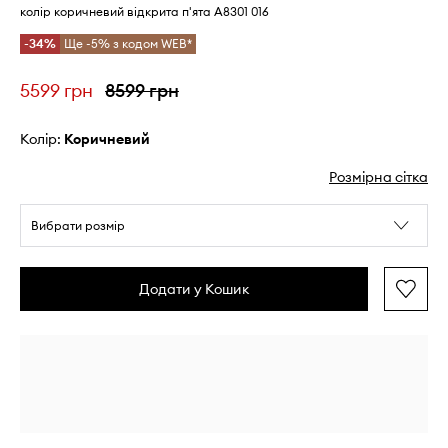
колір коричневий відкрита п'ята A8301 016
-34%
Ще -5% з кодом WEB*
5599 грн
8599 грн
Колір:
коричневий
Розмірна сітка
Вибрати розмір
Додати у Кошик