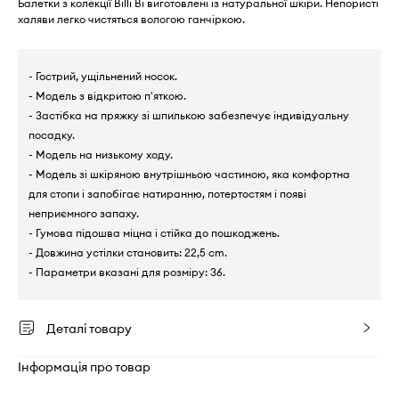
Балетки з колекції Billi Bi виготовлені із натуральної шкіри. Непористі
халяви легко чистяться вологою ганчіркою.
- Гострий, ущільнений носок.
- Модель з відкритою п'яткою.
- Застібка на пряжку зі шпилькою забезпечує індивідуальну
посадку.
- Модель на низькому ходу.
- Модель зі шкіряною внутрішньою частиною, яка комфортна
для стопи і запобігає натиранню, потертостям і появі
неприємного запаху.
- Гумова підошва міцна і стійка до пошкоджень.
- Довжина устілки становить: 22,5 cm.
- Параметри вказані для розміру: 36.
Деталі товару
Інформація про товар