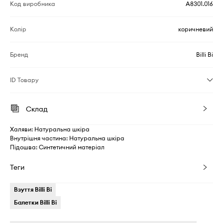
Код виробника
A8301.016
Колір
коричневий
Бренд
Billi Bi
ID Товару
Склад
Халяви: Натуральна шкіра
Внутрішня частина: Натуральна шкіра
Підошва: Синтетичний матеріал
Теги
Взуття Billi Bi
Балетки Billi Bi