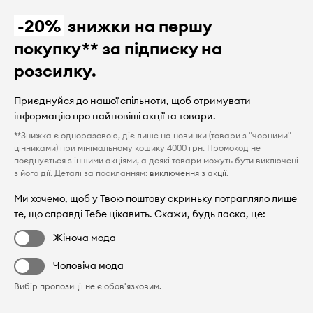
-20%
знижки на першу
покупку** за підписку на
розсилку.
Приєднуйся до нашої спільноти, щоб отримувати
інформацію про найновіші акції та товари.
**Знижка є одноразовою, діє лише на новинки (товари з "чорними"
цінниками) при мінімальному кошику 4000 грн. Промокод не
поєднується з іншими акціями, а деякі товари можуть бути виключені
з його дії. Деталі за посиланням:
виключення з акції
.
Ми хочемо, щоб у Твою поштову скриньку потрапляло лише
те, що справді Тебе цікавить. Скажи, будь ласка, це:
Жіноча мода
Чоловіча мода
Вибір пропозиції не є обов'язковим.