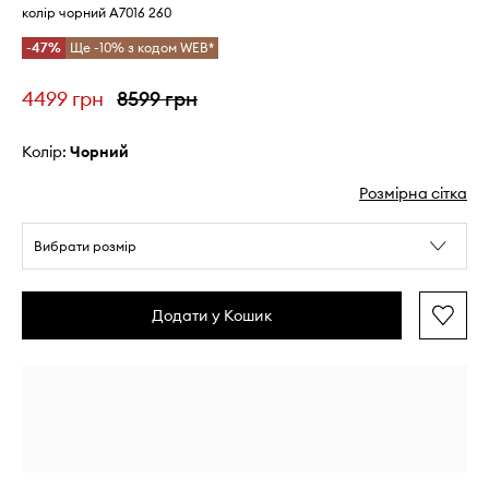
колір чорний A7016 260
-47%
Ще -10% з кодом WEB*
4499 грн
8599 грн
Колір:
чорний
Розмірна сітка
Вибрати розмір
Додати у Кошик