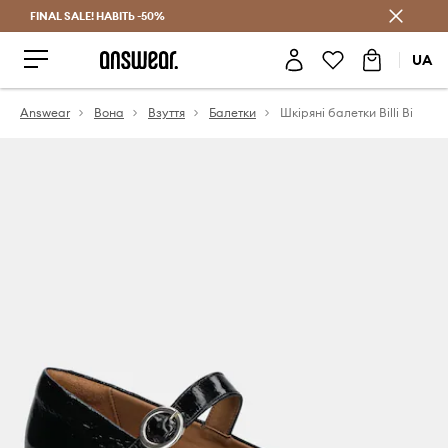
FINAL SALE! НАВІТЬ -50%
Заощаджуй з Answear Club
UA
Answear
Вона
Взуття
Балетки
Шкіряні балетки Billi Bi