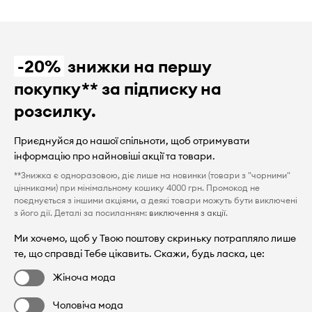
-20%
знижки на першу
покупку** за підписку на
розсилку.
Приєднуйся до нашої спільноти, щоб отримувати
інформацію про найновіші акції та товари.
**Знижка є одноразовою, діє лише на новинки (товари з "чорними"
цінниками) при мінімальному кошику 4000 грн. Промокод не
поєднується з іншими акціями, а деякі товари можуть бути виключені
з його дії. Деталі за посиланням:
виключення з акції
.
Ми хочемо, щоб у Твою поштову скриньку потрапляло лише
те, що справді Тебе цікавить. Скажи, будь ласка, це:
Жіноча мода
Чоловіча мода