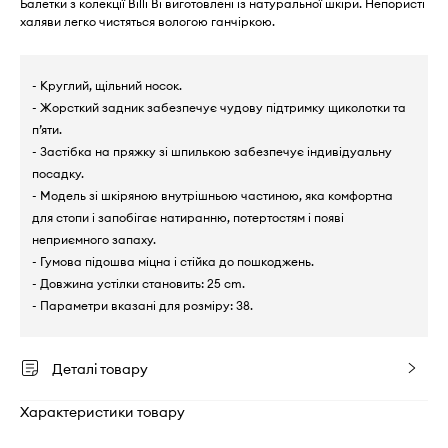
Балетки з колекції Billi Bi виготовлені із натуральної шкіри. Непористі
халяви легко чистяться вологою ганчіркою.
- Круглий, щільний носок.
- Жорсткий задник забезпечує чудову підтримку щиколотки та
п’яти.
- Застібка на пряжку зі шпилькою забезпечує індивідуальну
посадку.
- Модель зі шкіряною внутрішньою частиною, яка комфортна
для стопи і запобігає натиранню, потертостям і появі
неприємного запаху.
- Гумова підошва міцна і стійка до пошкоджень.
- Довжина устілки становить: 25 cm.
- Параметри вказані для розміру: 38.
Деталі товару
Характеристики товару